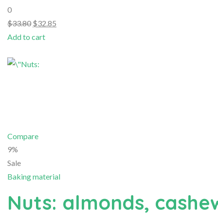
0
$33.80
$32.85
Add to cart
Compare
9%
Sale
Baking material
Nuts: almonds, cashew