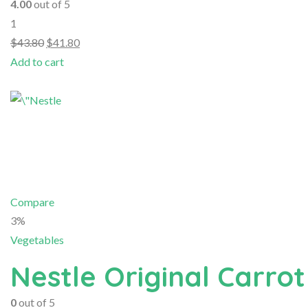
4.00
out of 5
1
$43.80
$41.80
Add to cart
Compare
3%
Vegetables
Nestle Original Carrot
0
out of 5