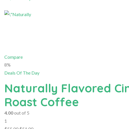
Compare
8%
Deals Of The Day
Naturally Flavored Ci
Roast Coffee
4.00
out of 5
1
$55.00
$51.00