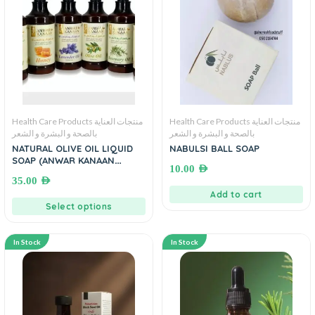
Health Care Products منتجات العناية
Health Care Products منتجات العناية
بالصحة و البشرة و الشعر
بالصحة و البشرة و الشعر
NATURAL OLIVE OIL LIQUID
NABULSI BALL SOAP
SOAP (ANWAR KANAAN
10.00
AED
Nablus Soap)● 700 mL.
35.00
AED
صابون زيت الزيتون السائل انور
Add to cart
كنعان نابلس
Select options
In Stock
In Stock