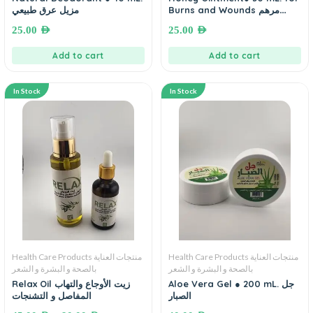
Burns and Wounds مرهم
مزيل عرق طبيعي
العسل لعلاج وتخفيف أعراض
25.00
AED
25.00
AED
الحروق
Add to cart
Add to cart
In Stock
In Stock
Health Care Products منتجات العناية
Health Care Products منتجات العناية
بالصحة و البشرة و الشعر
بالصحة و البشرة و الشعر
Aloe Vera Gel ● 200 mL. جل
Relax Oil زيت الأوجاع والتهاب
الصبار
المفاصل و التشنجات