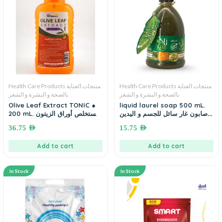
Health Care Products منتجات العناية
Health Care Products منتجات العناية
بالصحة و البشرة و الشعر
بالصحة و البشرة و الشعر
Olive Leaf Extract TONIC ●
liquid laurel soap 500 mL.
صابون غار سائل للجسم و اليدين
200 mL. مستخلص أوراق الزيتون
(مصنوع من مستخلصات وزيوت
(للبشرة و الشعر)
36.75
AED
15.75
AED
طبيعية)
Add to cart
Add to cart
In Stock
In Stock