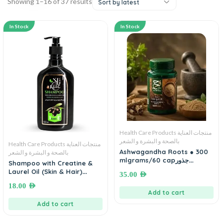
Showing 1–16 of 37 results
Sort by latest
In Stock
In Stock
Health Care Products منتجات العناية
بالصحة و البشرة و الشعر
Health Care Products منتجات العناية
Ashwagandha Roots ● 300
بالصحة و البشرة و الشعر
mlgrams/60 capجذور
Shampoo with Creatine &
الاشواجندا
Laurel Oil (Skin & Hair)
35.00
AED
400mL. شامبو بزيت الزيتون
18.00
AED
للجسم و الشعر
Add to cart
Add to cart