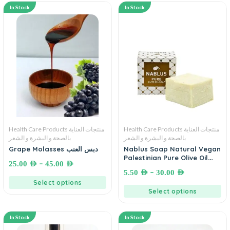
In Stock
In Stock
Health Care Products منتجات العناية
Health Care Products منتجات العناية
بالصحة و البشرة و الشعر
بالصحة و البشرة و الشعر
Grape Molasses دبس العنب
Nablus Soap Natural Vegan
Palestinian Pure Olive Oil
–
25.00
AED
45.00
AED
(Fragrance-Free Soap)
–
5.50
AED
30.00
AED
صابون نابلسي
Select options
Select options
In Stock
In Stock