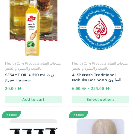
Health Care Products منتجات العناية
Health Care Products منتجات العناية
بالصحة و البشرة و الشعر
بالصحة و البشرة و الشعر
SESAME OIL ● 220 mL.زيت
Al Sheresh Traditional
Nabulsi Bar Soap الصابون
سمسم – سيرج
النابلسي الفلسطيني التقليدي –
–
20.00
AED
6.00
AED
225.00
AED
مصنوع من زيت الزيتون العضوي
Add to cart
Select options
In Stock
In Stock