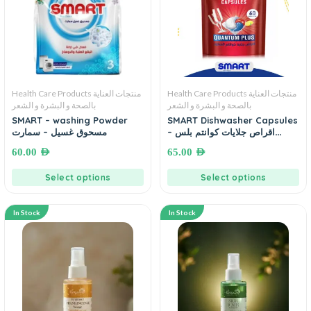
Health Care Products منتجات العناية
Health Care Products منتجات العناية
بالصحة و البشرة و الشعر
بالصحة و البشرة و الشعر
SMART – washing Powder
SMART Dishwasher Capsules
اقراص جلايات كوانتم بلس –
مسحوق غسيل – سمارت
سمارت
60.00
AED
65.00
AED
Select options
Select options
In Stock
In Stock