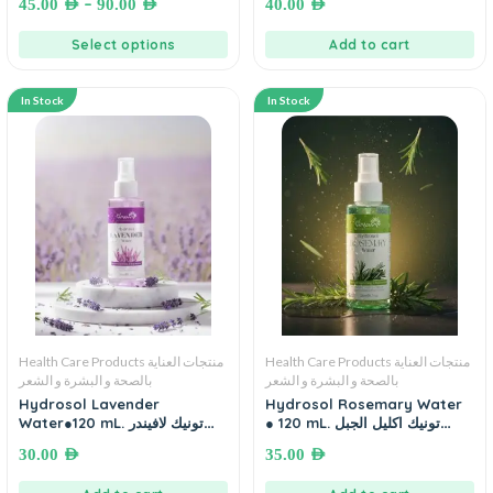
–
45.00
AED
90.00
AED
40.00
AED
Select options
Add to cart
In Stock
In Stock
Health Care Products منتجات العناية
Health Care Products منتجات العناية
بالصحة و البشرة و الشعر
بالصحة و البشرة و الشعر
Hydrosol Lavender
Hydrosol Rosemary Water
● 120 mL. تونيك اكليل الجبل
Water●120 mL. تونيك لافيندر
طبيعي مقطر
طبيعي مقطر
30.00
AED
35.00
AED