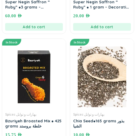
Super Negin Saffron “
Super Negin Saffron “
Ruby” ●3 grams –
Ruby” ● 1 gram – Decorative
Metal Tin زعفران
Decorative Metal Tin زعفران
60.00
AED
20.00
AED
Add to cart
Add to cart
In Stock
In Stock
Spices بهارات و توابل
Spices بهارات و توابل
Bzuriyeh Broasted Mix ● 425
Chia Seed●165 grams بذور
الشيا
grams خلطة بروستد
15.75
AED
10.00
AED