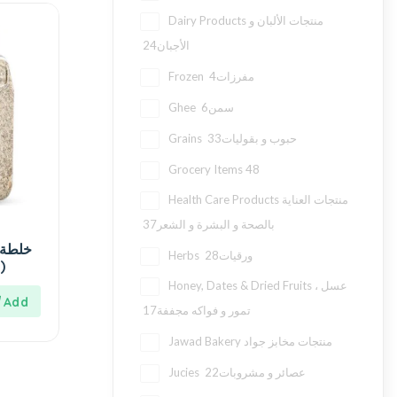
Dairy Products منتجات الألبان و
24
الأجبان
4
Frozen مفرزات
6
Ghee سمن
33
Grains حبوب و بقوليات
Grocery Items
48
Health Care Products منتجات العناية
37
بالصحة و البشرة و الشعر
عشاب (
28
Herbs ورقيات
ارات نصار )
Honey, Dates & Dried Fruits عسل ،
17
تمور و فواكه مجففة
Jawad Bakery منتجات مخابز جواد
22
Jucies عصائر و مشروبات