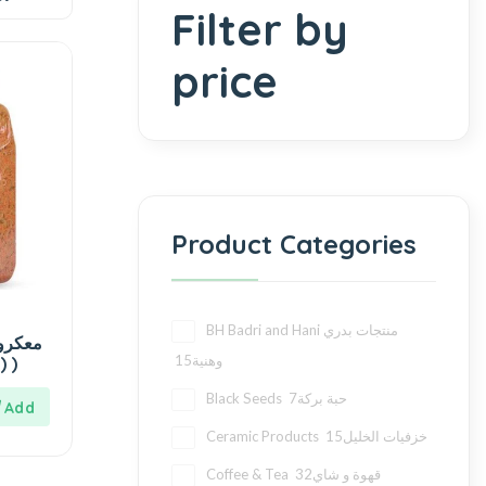
Filter by
price
Product Categories
BH Badri and Hani منتجات بدري
الخضار
15
وهنية
( توابل وبهارات نصار )
7
Black Seeds حبة بركة
15
Ceramic Products خزفيات الخليل
32
Coffee & Tea قهوة و شاي