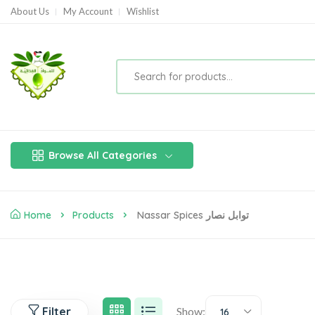
About Us
My Account
Wishlist
Browse All Categories
Home
Products
Nassar Spices توابل نصار
Filter
Show:
16