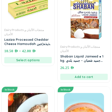
Dairy Products منتجات الألبان و
الأجبان
Laziza Processed Cheddar
Cheese Hamoudah لذيذه(جبن
Dairy Products منتجات الألبان و
مطبوخ بالشدر) حموده
–
الأجبان
10.50
AED
42.00
AED
Shaban Liquid Jameed ● 1
Select options
kg. جميد شعبان – جميد بلدي
سائل
26.25
AED
Add to cart
In Stock
In Stock