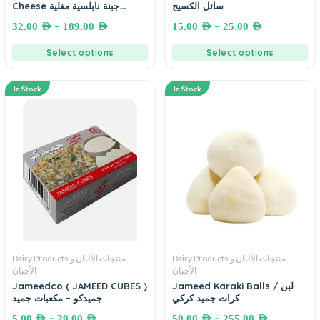
سائل الكسيح
Cheese جبنة نابلسية مغلية
الفريدة
–
–
32.00
AED
189.00
AED
15.00
AED
25.00
AED
Select options
Select options
In Stock
In Stock
Dairy Products منتجات الألبان و
Dairy Products منتجات الألبان و
الأجبان
الأجبان
Jameedco ( JAMEED CUBES )
Jameed Karaki Balls لبن /
كرات جميد كركي
جميدكو – مكعبات جميد
–
–
5.00
AED
20.00
AED
50.00
AED
255.00
AED