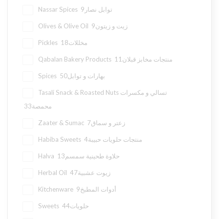
9
Nassar Spices توابل نصار
9
Olives & Olive Oil زيت و زيتون
18
Pickles مخللات
11
Qabalan Bakery Products منتجات مخابز قبلان
50
Spices بهارات و توابل
Tasali Snack & Roasted Nuts تسالي و مكسرات
33
محمصة
7
Zaater & Sumac زعتر و سماق
4
Habiba Sweets منتجات حلويات حبيبة
13
Halva حلاوة طحينية سمسم
47
Herbal Oil زيوت عشبية
9
Kitchenware أدوات المطبخ
44
Sweets حلويات