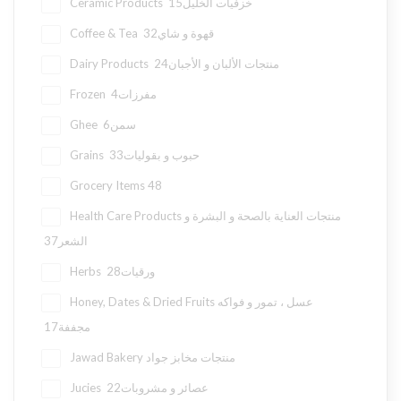
15
Ceramic Products خزفيات الخليل
32
Coffee & Tea قهوة و شاي
24
Dairy Products منتجات الألبان و الأجبان
4
Frozen مفرزات
6
Ghee سمن
33
Grains حبوب و بقوليات
Grocery Items
48
Health Care Products منتجات العناية بالصحة و البشرة و
37
الشعر
28
Herbs ورقيات
Honey, Dates & Dried Fruits عسل ، تمور و فواكه
17
مجففة
Jawad Bakery منتجات مخابز جواد
22
Jucies عصائر و مشروبات