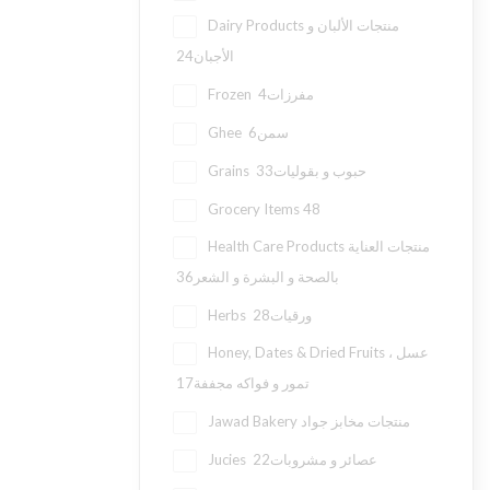
Dairy Products منتجات الألبان و
24
الأجبان
4
Frozen مفرزات
6
Ghee سمن
33
Grains حبوب و بقوليات
Grocery Items
48
Health Care Products منتجات العناية
36
بالصحة و البشرة و الشعر
28
Herbs ورقيات
Honey, Dates & Dried Fruits عسل ،
17
تمور و فواكه مجففة
Jawad Bakery منتجات مخابز جواد
22
Jucies عصائر و مشروبات