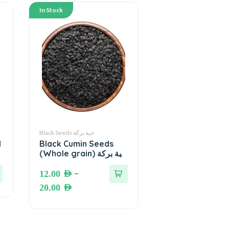
In Stock
Black Seeds حبة بركة
l
Black Cumin Seeds
(Whole grain) حبة بركة
– الحبة السوداء (حبة
كاملة)
–
12.00
AED
20.00
AED