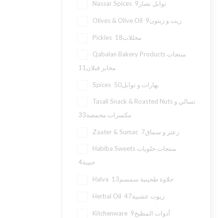
9
Nassar Spices توابل نصار
9
Olives & Olive Oil زيت و زيتون
18
Pickles مخللات
Qabalan Bakery Products منتجات
11
مخابز قبلان
50
Spices بهارات و توابل
Tasali Snack & Roasted Nuts تسالي و
33
مكسرات محمصة
7
Zaater & Sumac زعتر و سماق
Habiba Sweets منتجات حلويات
4
حبيبة
13
Halva حلاوة طحينية سمسم
47
Herbal Oil زيوت عشبية
9
Kitchenware أدوات المطبخ