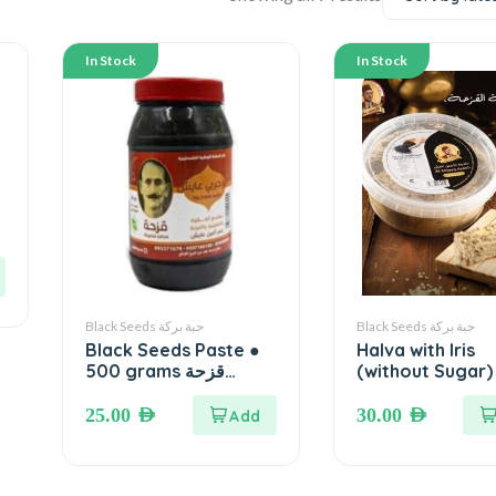
In Stock
In Stock
Black Seeds حبة بركة
Black Seeds حبة بركة
Black Seeds Paste ●
Halva with Iris
500 grams قزحة
(without Sugar)
grams حلاوة بالقزحة
ابوحربي عايش – معجون
خالية من السكر
حبة البركة – معجون الحبة
25.00
AED
30.00
AED
السوداء ( سائلة)