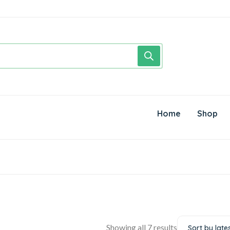
Home
Shop
Showing all 7 results
Sort by late