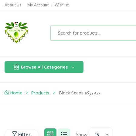
About Us
My Account
Wishlist
Browse All Categories
Home
Products
Black Seeds حبة بركة
Filter
Show:
16