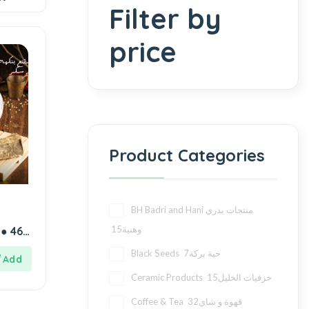
Filter by
price
Product Categories
BH Badri and Hani منتجات بدري
15
وهنية
 ● 460
7
Black Seeds حبة بركة
15
Ceramic Products خزفيات الخليل
32
Coffee & Tea قهوة و شاي