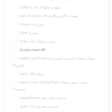
32
Coffee & Tea قهوة و شاي
24
Dairy Products منتجات الألبان و الأجبان
4
Frozen مفرزات
6
Ghee سمن
33
Grains حبوب و بقوليات
Grocery Items
48
Health Care Products منتجات العناية بالصحة و البشرة و
37
الشعر
28
Herbs ورقيات
Honey, Dates & Dried Fruits عسل ، تمور و فواكه
17
مجففة
Jawad Bakery منتجات مخابز جواد
22
Jucies عصائر و مشروبات