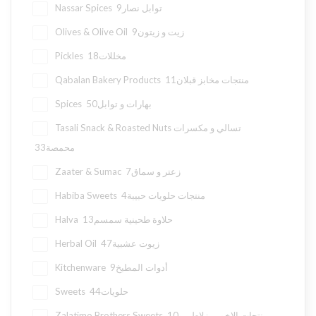
9
Nassar Spices توابل نصار
9
Olives & Olive Oil زيت و زيتون
18
Pickles مخللات
11
Qabalan Bakery Products منتجات مخابز قبلان
50
Spices بهارات و توابل
Tasali Snack & Roasted Nuts تسالي و مكسرات
33
محمصة
7
Zaater & Sumac زعتر و سماق
4
Habiba Sweets منتجات حلويات حبيبة
13
Halva حلاوة طحينية سمسم
47
Herbal Oil زيوت عشبية
9
Kitchenware أدوات المطبخ
44
Sweets حلويات
10
Zalatimo Brothers Sweets منتجات الاخوين زلاطيمو