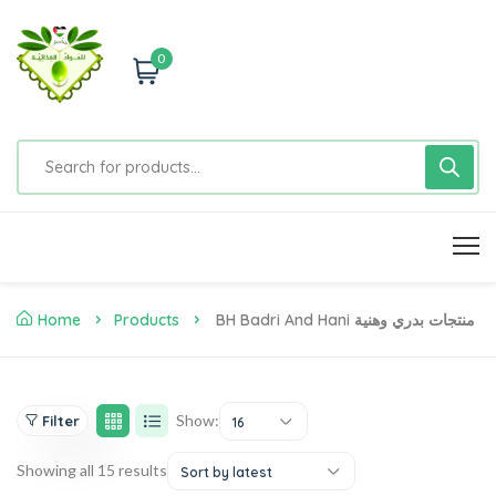
0
Home
Products
BH Badri And Hani منتجات بدري وهنية
Show:
Filter
16
Showing all 15 results
Sort by latest