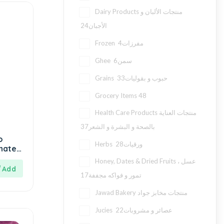
Dairy Products منتجات الألبان و
24
الأجبان
4
Frozen مفرزات
6
Ghee سمن
33
Grains حبوب و بقوليات
Grocery Items
48
Health Care Products منتجات العناية
37
بالصحة و البشرة و الشعر
o
28
Herbs ورقيات
0ml
Honey, Dates & Dried Fruits عسل ،
17
تمور و فواكه مجففة
Jawad Bakery منتجات مخابز جواد
22
Jucies عصائر و مشروبات