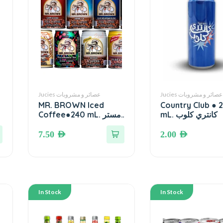
Jucies عصائر و مشروبات
Jucies عصائر و مشروبات
MR. BROWN Iced
Country Club ● 
Coffee●240 mL. مستر
mL. كانتري كلوب
براون قهوة مثلجة
7.50
AED
2.00
AED
In Stock
In Stock