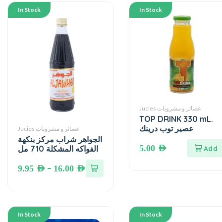
In Stock
In Stock
Jucies عصائر و مشروبات
TOP DRINK 330 mL.
عصير توب درينك
Jucies عصائر و مشروبات
الجواهر شراب مركز بنكهة
5.00
AED
الفواكه المشكلة 710 مل
–
9.95
AED
16.00
AED
In Stock
In Stock