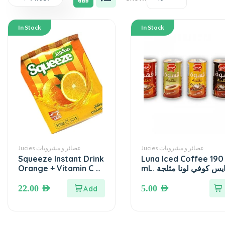
In Stock
In Stock
Jucies عصائر و مشروبات
Jucies عصائر و مشروبات
Squeeze Instant Drink
Luna Iced Coffee 190
Orange + Vitamin C ●
mL. ايس كوفي لونا مثلج
300 grams سكويز
شراب سريع التحضير
22.00
AED
5.00
AED
بطعم البرتقال