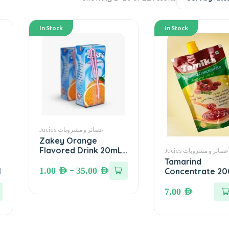
In Stock
In Stock
Jucies عصائر و مشروبات
Zakey Orange
Flavored Drink 20mL.
Jucies عصائر و مشروبات
زاكي عصير بنكهة البرتقال
Tamarind
–
1.00
AED
35.00
AED
ة
Concentrate 20
Oz لب التمر الهندي
المركز
7.00
AED