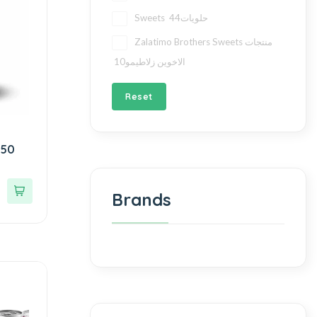
44
Sweets حلويات
Zalatimo Brothers Sweets منتجات
10
الاخوين زلاطيمو
Reset
250
Brands