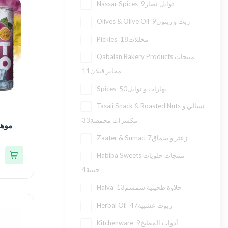
9
Nassar Spices توابل نصار
9
Olives & Olive Oil زيت و زيتون
18
Pickles مخللات
Qabalan Bakery Products منتجات
11
مخابز قبلان
50
Spices بهارات و توابل
Tasali Snack & Roasted Nuts تسالي و
33
مكسرات محمصة
7
Zaater & Sumac زعتر و سماق
Habiba Sweets منتجات حلويات
4
حبيبة
13
Halva حلاوة طحينية سمسم
47
Herbal Oil زيوت عشبية
9
Kitchenware أدوات المطبخ