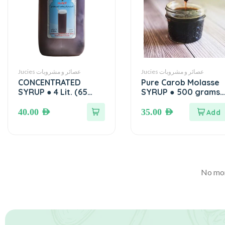
Jucies عصائر و مشروبات
Jucies عصائر و مشروبات
CONCENTRATED
Pure Carob Molasse
SYRUP ● 4 Lit. (65
SYRUP ● 500 grams
brix) شراب مركز الزهراء
رب / دبس الخروب بدون
سكر
40.00
AED
35.00
AED
No mor