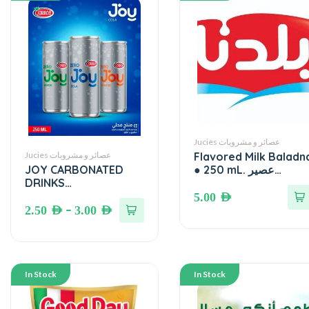
Jucies عصائر و مشروبات
Flavored Milk Baladn
Jucies عصائر و مشروبات
● 250 mL. عصير
JOY CARBONATED
مطعمات بلدنا
DRINKS
(JORDINA)●330 mL.
5.00
AED
مشروبات غازية جوردينا
–
2.50
AED
3.00
AED
In Stock
In Stock