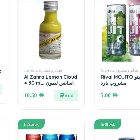
a
Jucies عصائر و مشروبات
Jucies عصائر و مشروبات
Al Zahra Lemon Cloud
Rival MOJITO موهيتو
● 30 mL. اسانس ليمون
مشروب بارد
عكر – الزهراء
10.50
AED
5.00
AED
In Stock
In Stock