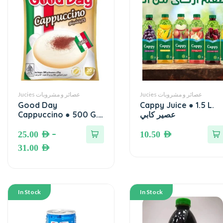
Jucies عصائر و مشروبات
Jucies عصائر و مشروبات
Good Day
Cappy Juice ● 1.5 L.
Cappuccino ● 500 G.
عصير كابي
(20 Sachets) كابتشينو
–
25.00
AED
10.50
AED
31.00
AED
In Stock
In Stock