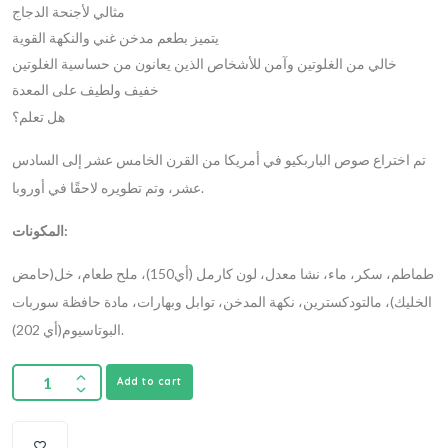
مثالي لأجنحة الدجاج
يتميز بطعم مدخن غني والنكهة القوية
خالي من الغلوتين وآمن للأشخاص الذين يعانون من حساسية الغلوتين
خفيف ولطيف على المعدة
هل تعلم؟
تم اختراع صوص الباربكيو في أمريكا من القرن الخامس عشر إلى السادس
عشر، وتم تطويره لاحقًا في أوروبا.
المكونات:
طماطم، سكر، ماء، نشا معدل، لون كارمل (أي150)، ملح طعام، خل(حامض
الخليك)، مالتودكسترين، نكهة المدخن، توابل وبهارات، مادة حافظة سوربات
البوتاسيوم(أي 202).
Add to cart