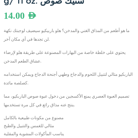
g/ 11 oz. ستيك صوص
14.00
AED
ما هو أطعم من المذاق الغني والمدخن؟ هلو باربيكيو سيضيف لوجبتك نكهة
لن تجدها في أي مكان آخر.
يحتوي على خلطة خاصة من البهارات المصنوعة على طريقة هلو لإرضاء
عشاق الطعم المدخن.
الباربكيو مثالي لتتبيل اللحوم والدجاج وطهي أجنحة الدجاج ويمكن استخدامه
كصلصة مائدة.
تصميم العبوة العصري يمنع الأكسجين من دخول عبوة صوص الباربكيو، مما
ينتج عنه مذاق رائع في كل مرة تستخدمها.
مصنوع من مكونات طبيعية بالكامل
مثالي للغمس والتتبيل والطبخ
يناسب المأكولات المشوية والمقلية