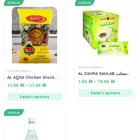
In Stock
In Stock
Grocery Items
Grocery Items
AL ZAHRA SAHLAB سحلب
AL AQSA Chicken Stock
سريع التحضير
–
3.00
AED
70.00
AED
Flavor شوربة دجاج لتتبيل و
–
15.00
AED
25.00
AED
تطييب الطبخات
Select options
Select options
In Stock