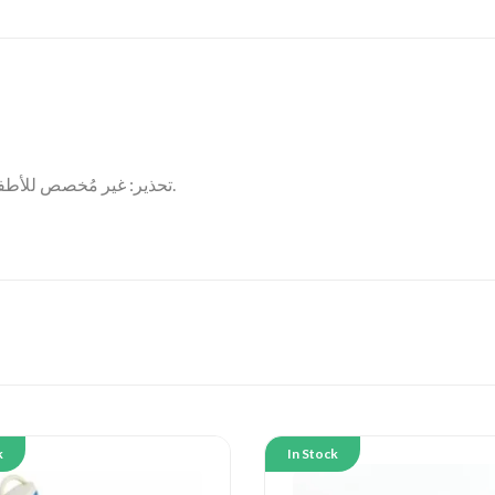
غير مُخصص للأطفال. يُرجى الاستخدام بحذر وفقط للغرض المُخصص.
تحذير:
k
In Stock