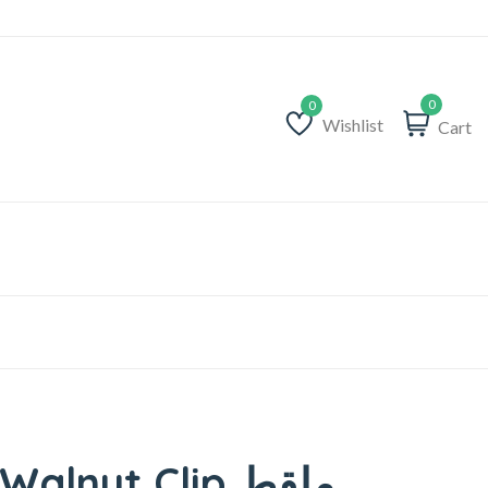
0
Wishlist
Cart
Wishlist
lnut Clip ملقط