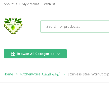
About Us
My Account
Wishlist
Browse All Categories
Home
Kitchenware أدوات المطبخ