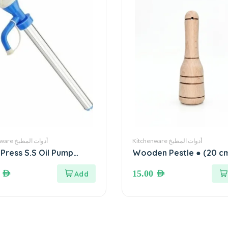
Kitchenware أدوات المطبخ
Kitchenware أدوات المطبخ
Press S.S Oil Pump
Wooden Pestle ● (20 c
cm) مدقة خشبية
ess Steel Pipe) مضخة
0
AED
15.00
AED
زيت