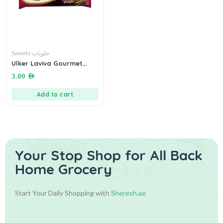
Sweets حلويات
Ulker Laviva Gourmet
Wafer (Milk Chocolate)●
3.00
AED
45 grams
Add to cart
Your Stop Shop for
All Back
Home Grocery
Start Your Daily Shopping with
Sheresh.ae