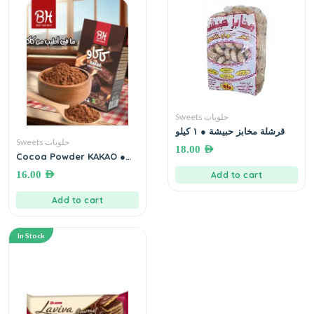
Sweets حلويات
قرشلة مخابز حبيشة ● ١ كيلو
Sweets حلويات
18.00
AED
Cocoa Powder KAKAO ●
200 grams بدري و هنيه كاكاو
16.00
AED
Add to cart
Add to cart
In Stock