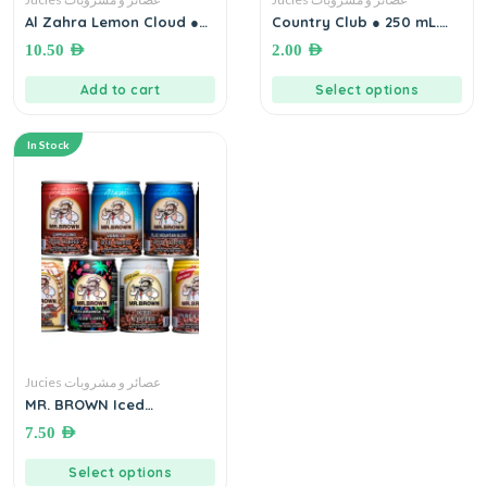
Al Zahra Lemon Cloud ●
Country Club ● 250 mL.
كانتري كلوب
30 mL. اسانس ليمون عكر –
10.50
AED
2.00
AED
الزهراء
Add to cart
Select options
In Stock
Jucies عصائر و مشروبات
MR. BROWN Iced
Coffee●240 mL. مستر براون
7.50
AED
قهوة مثلجة
Select options