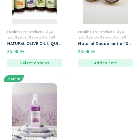
Health Care Products منتجات
Health Care Products منتجات
العناية بالصحة و البشرة و الشعر
العناية بالصحة و البشرة و الشعر
NATURAL OLIVE OIL LIQUID
Natural Deodorant ● 40
SOAP (ANWAR KANAAN
mL. مزيل عرق طبيعي
35.00
AED
25.00
AED
Nablus Soap)● 700 mL.
صابون زيت الزيتون السائل انور
Select options
Add to cart
كنعان نابلس
In Stock