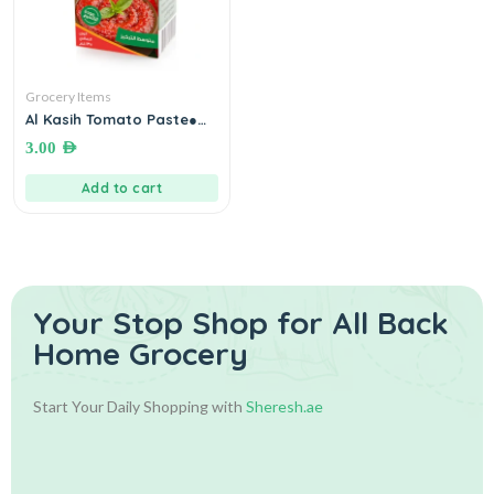
Grocery Items
Al Kasih Tomato Paste●
135 grams معجون البندورة
3.00
AED
Add to cart
Your Stop Shop for
All Back
Home Grocery
Start Your Daily Shopping with
Sheresh.ae