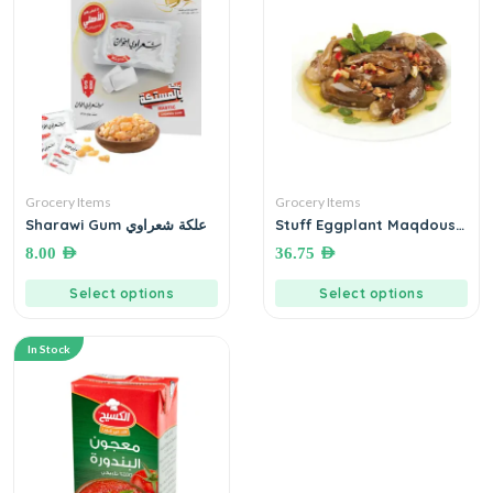
Grocery Items
Grocery Items
Sharawi Gum علكة شعراوي
Stuff Eggplant Maqdous
Extra With Olive oil مقدوس
8.00
AED
36.75
AED
باذنجان بزيت الزيتون
Select options
Select options
In Stock