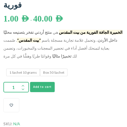
فورية
1.00
AED
40.00
AED
–
الخميرة الجافة الفورية من بيت المقدس
هي
منتج أردني نفخر بتصنيعه محليًا
داخل الأردن
، وتحمل علامة تجارية مسجلة باسم
“بيت المقدس”
. صُممت
بعناية لتمنحك أفضل أداء في تحضير المعجنات والمخبوزات، وتضمن
لك
تخميرًا مثاليًا
وقوامًا طريًا وهشًّا في كل مرة
1 Sachet 10 grams
Box 50 Sachet
Add to cart
SKU:
N/A