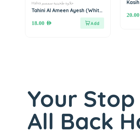
Kasih
Halva حلاوة طحينية سمسم
لكسيح
Tahini Al Ameen Ayesh (White
20.0
Tahini) ●460 grams طحينة
18.00
AED
الأمين عايش (طحينة بيضاء)
Your Stop
All Back 