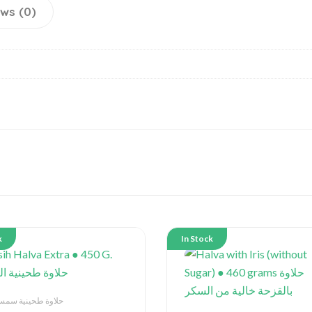
ws (0)
k
In Stock
lva حلاوة طحينية سمسم