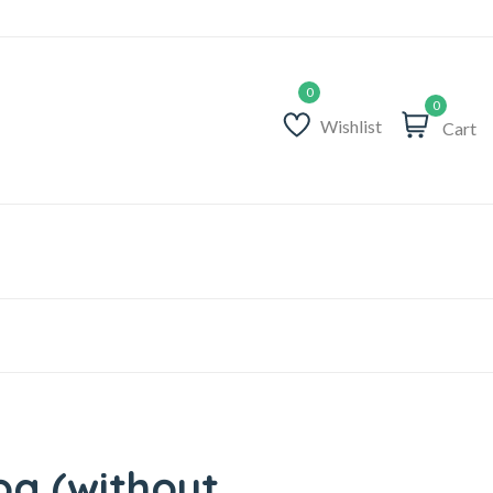
0
Wishlist
Cart
oa (without