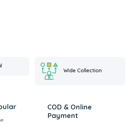
l
Wide Collection
pular
COD & Online
Payment
se