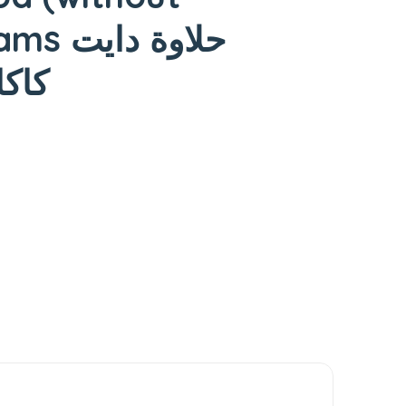
حلاوة د
كاكا