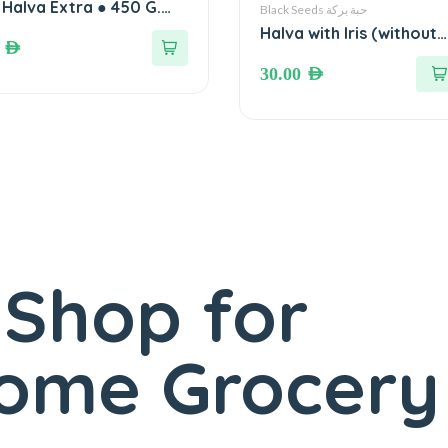
 Halva Extra ● 450 G.
Black Seeds حبة بركة
حلاوة طحينية ا
Halva with Iris (without
0
AED
Sugar) ● 460 grams حلاوة
30.00
AED
بالقزحة خالية من السكر
 Shop for
Home Grocery