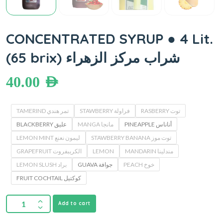
CONCENTRATED SYRUP ● 4 Lit.
(65 brix) شراب مركز الزهراء
40.00
AED
RASBERRY توت
STAWBERRY فراولة
TAMERIND تمر هندي
PINEAPPLE أناناس
MANGA مانجا
BLACKBERRY عليق
STAWBERRY BANANA توت موز
LEMON MINT ليمون نعنع
GRAPEFRUIT الكريبفروت
LEMON
MANDARIN مندلينا
PEACH خوخ
GUAVA جوافة
LEMON SLUSH براد
FRUIT COCHTAIL كوكتيل
Add to cart