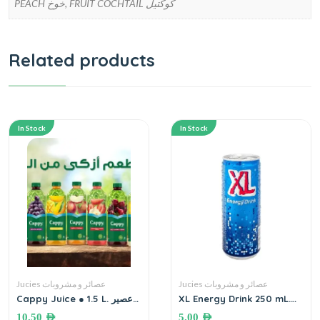
PEACH خوخ, FRUIT COCHTAIL كوكتيل
Related products
In Stock
In Stock
Jucies عصائر و مشروبات
Jucies عصائر و مشروبات
Cappy Juice ● 1.5 L. عصير
XL Energy Drink 250 mL.
كابي
(Can)
10.50
AED
5.00
AED