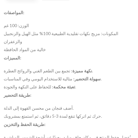
المواصفات:
الوزن: 100 غم
المكونات: مزيج نكهات تقليدية الطبيعية 100% مثل الهيل والزنجبيل
والزعفران
خالية من المواد الحافظة
المميزات:
تجمع بين الطعم الغني والروائح العطرة.
نكهة مميزة:
مثالية للاستخدام اليومي وفي المناسبات.
سهولة التحضير:
للحفاظ على النكهة والجودة.
تعبئة محكمة:
طريقة التحضير:
أضف فنجان من محسن القهوة إلى الدلة.
حرك ثم اتركها تنقع لمدة 3-5 دقائق، ثم استمتع بمشروبك.
طريقة الحفظ والتخزين:
يُفضل حفظ المنتج في مكان جاف وبارد، بعيدًا عن أشعة الشمس المباشرة.