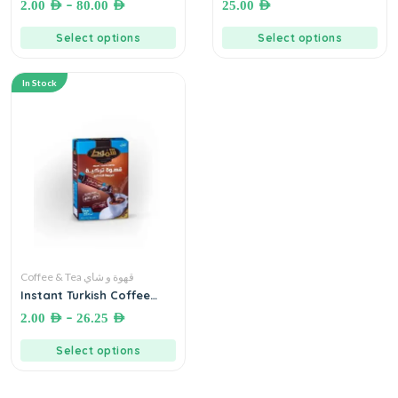
–
2.00
AED
80.00
AED
25.00
AED
Cardamom and Saffron) -
MOHAMAD AL SAMMAN
Select options
Select options
COFFEE (قهوة خليجية السمان
(قهوة محمصة مطحونة بالهيل و
الزعفران
In Stock
Coffee & Tea قهوة و شاي
Instant Turkish Coffee
(SHAMOUT) قهوة تركية سريعة
–
2.00
AED
26.25
AED
التحضير بدون غلي
Select options