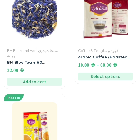
Coffee & Tea قهوة و شاي
BH Badri and Hani منتجات بدري
وهنية
Arabic Coffee (Roasted
Coffee Ground with
BH Blue Tea ● 60
–
10.00
AED
60.00
AED
Cardamom) Mohammad
gramsبدري و هنيه شاي أزرق
32.00
AED
Al Samman قهوة السمان
Select options
عربية -قهوة محمصة مطحونة
Add to cart
بالهيل
In Stock