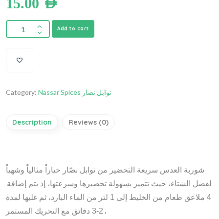
15.00
AED
Add to cart
Category:
Nassar Spices توابل نصار
Description
Reviews (0)
شوربة
العدس
سريعة
التحضير
من
توابل
نصّار
خياراً
مثالياً
وشهياً
لفصل
الشتاء،
حيث
تتميز
بسهولة
تحضيرها
وسرعتها،
إذ
يتم
إضافة
4 ملاعق طعام من الخليط إلى 1 لتر من الماء البارد، ثم غليها لمدة
2-3 دقائق مع التحريك المستمر
،